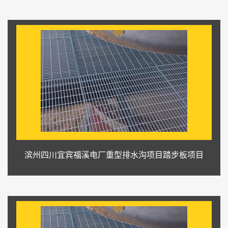
滨州四川宜宾福溪电厂重型排水沟项目踏步板项目