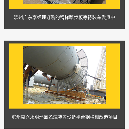
滨州广东李经理订购的钢梯踏步板等待装车发货中
滨州嘉兴永明环氧乙烷装置设备平台钢格栅改造项目