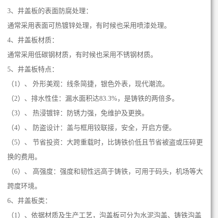
3、
井盖板
的表面防腐处理：
通常采用表面可热镀锌处理，有时候也采用喷漆处理。
4、
井盖板
材质：
通常采用低碳钢材质，有时候也采用不锈钢材质。
5、
井盖板
特点：
（1）、 外形美观：线条简捷，银色外表，现代潮流。
（2）、排水性佳：漏水面积达83.3%，是铸铁的两倍多。
（3）、 热浸镀锌：防锈力强，免维护及更换。
（4）、 防盗设计：盖与框用铰联接，安全，开启方便。
（5）、 节省投资：大跨重载时，比铸铁价低且节省被盗或压碎更
换的费用。
（6）、 高强度：强度和韧性远高于铸铁，可用于码头，机场等大
跨度环境。
6、
井盖板
类：
（1）、依据材质及生产工艺，沟盖板可分为水泥沟盖、铸铁沟盖