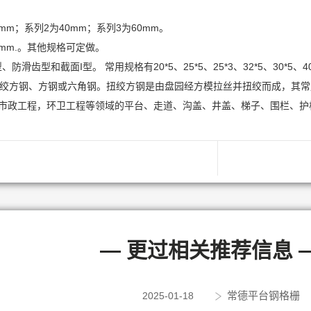
m；系列2为40mm；系列3为60mm。
0mm.。其他规格可定做。
截面I型。 常用规格有20*5、25*5、25*3、32*5、30*5、40*5、40
扭绞方钢、方钢或六角钢。扭绞方钢是由盘园经方模拉丝并扭绞而成，其常用规格
，市政工程，环卫工程等领域的平台、走道、沟盖、井盖、梯子、围栏、护
— 更过相关推荐信息 
常德平台钢格栅
2025-01-18