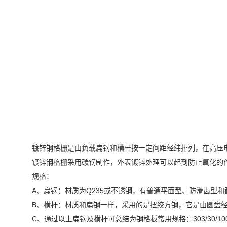
镀锌钢格栅是由负载扁钢和横杆按一定间距经纬排列，在高压
镀锌钢格栅采用碳钢制作，外表镀锌处理可以起到防止氧化的
规格：
A、扁钢：材质为Q235或不锈钢，有普通平面型、防滑齿型和截面I型，通常
B、横杆：材质和扁钢一样，采用的是扭绞方钢，它是由圆盘经方横
C、通过以上扁钢及横杆可总结为钢格板常用规格：303/30/100、