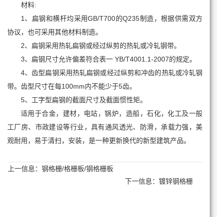
材料:
1、扁钢和横杆均采用GB/T700的Q235制造，根据供需双方
协议，也可采用其他材料制造。
2、扁钢采用热轧扁钢或经过纵剪的热轧或冷轧钢带。
3、扁钢尺寸允许偏差符合表一 YB/T4001.1-2007的规定。
4、齿型扁钢采用热轧扁钢或经过纵剪和冲齿的热轧或冷轧钢
带。齿型尺寸在每100mm内不能少于5齿。
5、工字型扁钢的截面尺寸及截面惯性矩。
适用于合金，建材，电站，锅炉，造船，石化，化工及一般
工厂房、市政建设等行业，具有通风透光、防滑，承载力强，美
观耐用，易于清扫，安装，是一种更新换代的新型建筑产品。
上一信息：
钢格栅/格栅板/钢格栅板
下一信息：
镀锌钢格栅