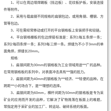
1、可以在周边增焊踢板（挡边板）、花纹板护板，安装连接
件等附件。
2、采用与载扁钢不同规格的扁钢包边，或用角钢、槽钢、方
管等包边。
3、可在需经常移动或打开的平台钢格板上安装把手和铰链。
4、平台钢格栅板的包边焊接标准是：系列1每五条焊一条；
系列2每四条焊一条；系列3每三焊一条。焊缝为不小于3mm的单
面角焊，焊缝长20mm。
规格:
1、扁钢间距为30mm的钢格板为工业领域用途***广的品种。
在常用钢格板的系列中，对表面冲击具有***强的抵力。
2、扁钢间距为40mm的钢格板为***经济、***轻便的品种。在
跨距***小的场合下，是***理想的选择。
3、扁钢间距为60mm，横杆间距为50mm的钢格板是专为采
矿业的应用而开发的品种，它解决了矿物溅落在板面上的难题，
常指定用于采矿业的加工厂、转运站、破碎系统的板面。