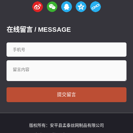
鞍山
长春
西安
哈尔滨
大庆
西安
南京
无锡
徐州
常州
苏州
南通
连云港
淮安
盐城
扬州
镇江
泰州
宿迁
杭州
宁波
温州
嘉兴
湖州
绍兴
金华
台州
在线留言 / MESSAGE
合肥
芜湖
福州
厦门
泉州
漳州
南昌
济南
青岛
淄博
枣庄
东营
烟台
潍坊
济宁
泰安
威海
临沂
德州
聊城
滨州
菏泽
郑州
洛阳
新乡
许昌
南阳
周口
武汉
宜昌
襄阳
长沙
株洲
衡阳
岳阳
常德
郴州
广州
深圳
珠海
佛山
江门
提交留言
版权所有：安平县孟泰丝网制品有限公司