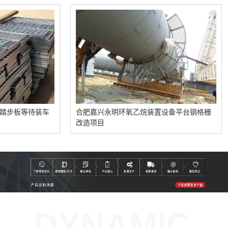
待装车
合肥嘉兴永明环氧乙烷装置设备平台钢格栅
合肥四
改造项目
板项目
DYNAMIC