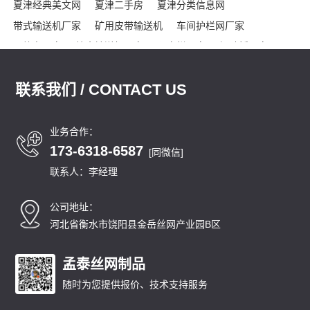
夏津经典美文网
夏津二手房
夏津分类信息网
带式输送机厂家
矿用皮带输送机
车间护栏网厂家
网格布厂家
粮食输送机厂家
隔离栏厂家
钢踏板厂家
踏步板厂家
龟甲网厂家
沟盖板
龟甲网
声屏障
联系我们 / CONTACT US
石笼网箱
刀片刺绳
车间隔离网
隔音屏
勾花护栏网
球场围网
吸音墙
刀片刺网
体育场围网
沟盖板厂家
锚固钉
龟甲网
踏步板厂家
钢格栅
格栅板
泄爆墙
业务合作：
173-6318-6587
泄爆门
防爆墙
泄爆门
生态多孔纤维棉
多孔纤维棉
[同微信]
碳纤维雨水收集模块
碳纤雨水收集模块
育苗岩棉
联系人：李经理
碳纤雨水收集模块厂家
碳纤维雨水收集模块
育苗岩棉块
公司地址：
安徽
北京
重庆
福建
甘肃
广东
广西
贵州
海南
河北省衡水市饶阳县金岳丝网产业园B区
河北
黑龙江
河南
湖北
湖南
江苏
江西
吉林
辽宁
内蒙古
宁夏
青海
山东
上海
山西
陕西
四川
天津
孟泰丝网制品
新疆
西藏
云南
浙江
石家庄
唐山
邯郸
保定
沧州
随时为您提供报价、技术支持服务
廊坊
太原
呼和浩特
包头
鄂尔多斯
沈阳
大连
中山