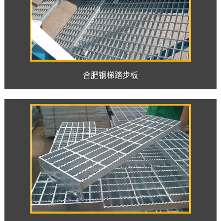
合肥钢梯踏步板