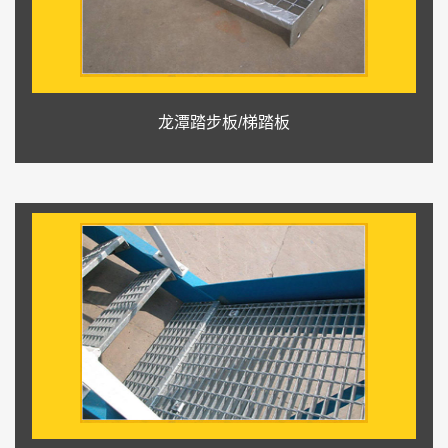
龙潭踏步板/梯踏板