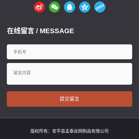
鞍山
长春
西安
哈尔滨
大庆
西安
南京
无锡
徐州
常州
苏州
南通
连云港
淮安
盐城
扬州
镇江
泰州
宿迁
杭州
宁波
温州
嘉兴
湖州
绍兴
金华
台州
在线留言 / MESSAGE
合肥
芜湖
福州
厦门
泉州
漳州
南昌
济南
青岛
淄博
枣庄
东营
烟台
潍坊
济宁
泰安
威海
临沂
德州
聊城
滨州
菏泽
郑州
洛阳
新乡
许昌
南阳
周口
武汉
宜昌
襄阳
长沙
株洲
衡阳
岳阳
常德
郴州
广州
深圳
珠海
佛山
江门
提交留言
版权所有：安平县孟泰丝网制品有限公司