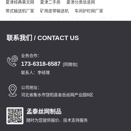
夏津经典美文网
夏津二手房
夏津分类信息网
带式输送机厂家
矿用皮带输送机
车间护栏网厂家
网格布厂家
粮食输送机厂家
隔离栏厂家
钢踏板厂家
踏步板厂家
龟甲网厂家
沟盖板
龟甲网
声屏障
联系我们 / CONTACT US
石笼网箱
刀片刺绳
车间隔离网
隔音屏
勾花护栏网
球场围网
吸音墙
刀片刺网
体育场围网
沟盖板厂家
锚固钉
龟甲网
踏步板厂家
钢格栅
格栅板
泄爆墙
业务合作：
173-6318-6587
泄爆门
防爆墙
泄爆门
生态多孔纤维棉
多孔纤维棉
[同微信]
碳纤维雨水收集模块
碳纤雨水收集模块
育苗岩棉
联系人：李经理
碳纤雨水收集模块厂家
碳纤维雨水收集模块
育苗岩棉块
公司地址：
安徽
北京
重庆
福建
甘肃
广东
广西
贵州
海南
河北省衡水市饶阳县金岳丝网产业园B区
河北
黑龙江
河南
湖北
湖南
江苏
江西
吉林
辽宁
内蒙古
宁夏
青海
山东
上海
山西
陕西
四川
天津
孟泰丝网制品
新疆
西藏
云南
浙江
石家庄
唐山
邯郸
保定
沧州
随时为您提供报价、技术支持服务
廊坊
太原
呼和浩特
包头
鄂尔多斯
沈阳
大连
中山