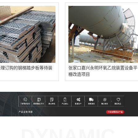
钢梯踏步板等待装
张家口嘉兴永明环氧乙烷装置设备平台钢格
栅改造项目
DYNAMIC