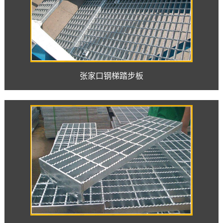
张家口钢梯踏步板